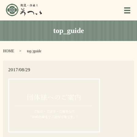
メ
top_guide
HOME
top_guide
2017/08/29