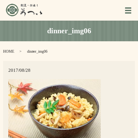
メ
dinner_img06
HOME
dinner_img06
2017/08/28